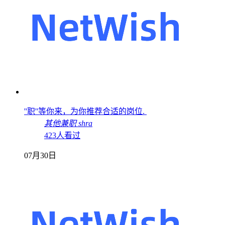
''职''等你来，为你推荐合适的岗位.
其他兼职
shra
423人看过
07月30日